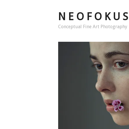
N E O F O K U S
Conceptual Fine Art Photography