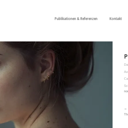
Publikationen & Referenzen
Kontakt
P
Da
Au
Ca
Sc
no
← 
Th