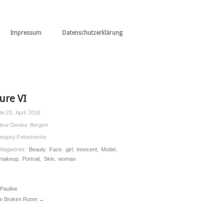
Impressum
Datenschutzerklärung
ure VI
te:
23. April 2018
thor:
Denise Bergert
tegory:
Fotostrecke
hlagwörter:
Beauty
,
Face
,
girl
,
innocent
,
Model
,
makeup
,
Portrait
,
Skin
,
woman
Pauline
e Broken Room →