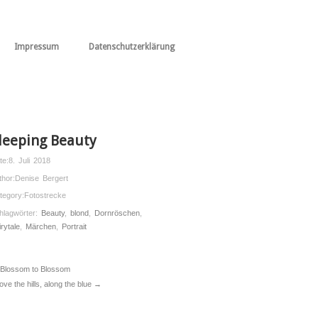
Impressum
Datenschutzerklärung
leeping Beauty
te:
8. Juli 2018
thor:
Denise Bergert
tegory:
Fotostrecke
hlagwörter:
Beauty
,
blond
,
Dornröschen
,
rytale
,
Märchen
,
Portrait
Blossom to Blossom
ove the hills, along the blue →