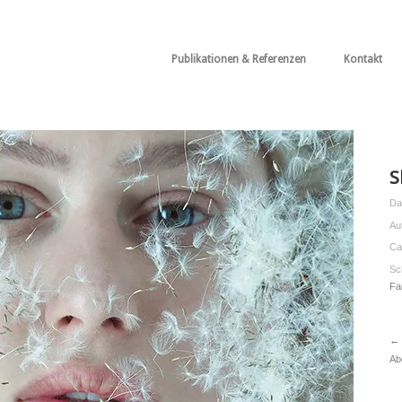
Publikationen & Referenzen
Kontakt
S
Da
Au
Ca
Sc
Fai
← 
Ab