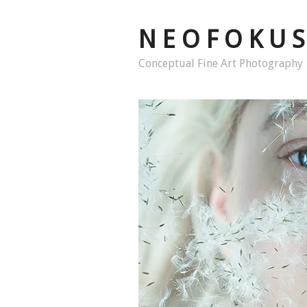
N E O F O K U S
Conceptual Fine Art Photography