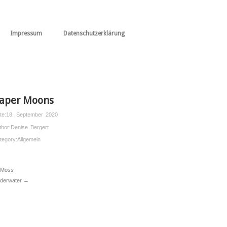
Impressum
Datenschutzerklärung
aper Moons
te:
18. September 2020
thor:
Denise Bergert
tegory:
Allgemein
Moss
derwater →