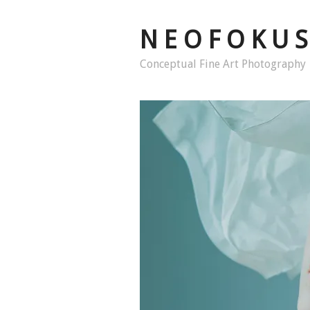
N E O F O K U S
Conceptual Fine Art Photography