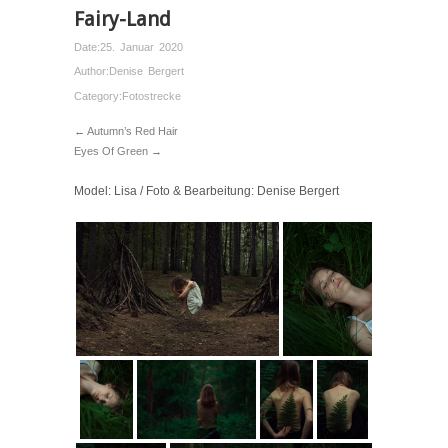
Fairy-Land
Date:
25. Januar 2020
Author:
Denise Bergert
Category:
Fotostrecke
← Autumn’s Red Hair
Eyes Of Green →
Model: Lisa / Foto & Bearbeitung: Denise Bergert